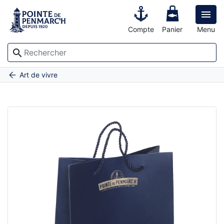

Compte
Panier
Menu
search
Accueil
Sac cordelette Pointe de Penmarc'h - 22cm x 26cm
Art de vivre