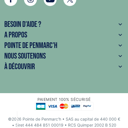
Besoin d'aide ?

A propos

Pointe de Penmarc'h

Nous soutenons

À découvrir

PAIEMENT 100% SÉCURISÉ
©2026 Pointe de Penmarc'h
• SAS au capital de 440 000 €
• Siret 444 484 851 00019 • RCS Quimper 2002 B 520