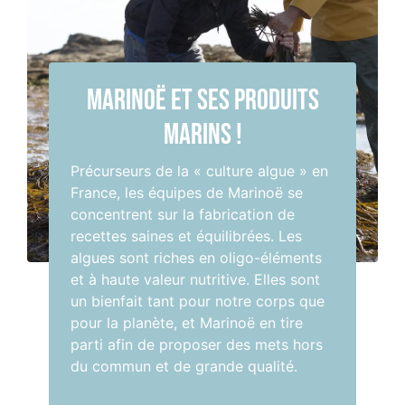
Marinoë et ses produits
marins !
Précurseurs de la « culture algue » en
France, les équipes de Marinoë se
concentrent sur la fabrication de
recettes saines et équilibrées. Les
algues sont riches en oligo-éléments
et à haute valeur nutritive. Elles sont
un bienfait tant pour notre corps que
pour la planète, et Marinoë en tire
parti afin de proposer des mets hors
du commun et de grande qualité.