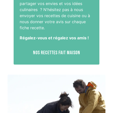
partager vos envies et vos idées
culinaires ? N'hésitez pas à nous
envoyer vos recettes de cuisine ou à
nous donner votre avis sur chaque
fiche recette.
Régalez-vous et régalez vos amis !
Nos recettes fait maison