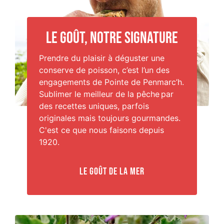
Le goût, notre signature
Prendre du plaisir à déguster une
conserve de poisson, c’est l’un des
engagements de Pointe de Penmarc’h.
Sublimer le meilleur de la pêche par
des recettes uniques, parfois
originales mais toujours gourmandes.
C'est ce que nous faisons depuis
1920.
Le goût de la mer