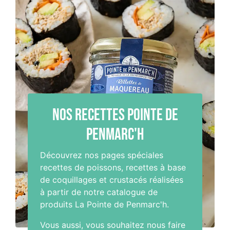
Nos recettes Pointe de
Penmarc'h
Découvrez nos pages spéciales
recettes de poissons, recettes à base
de coquillages et crustacés réalisées
à partir de notre catalogue de
produits La Pointe de Penmarc'h.
Vous aussi, vous souhaitez nous faire