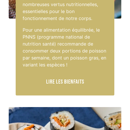
nombreuses vertus nutritionnelles,
essentielles pour le bon
fonctionnement de notre corps.
Pour une alimentation équilibrée, le
PNNS (programme national de
nutrition santé) recommande de
consommer deux portions de poisson
par semaine, dont un poisson gras, en
variant les espèces !
Lire les bienfaits