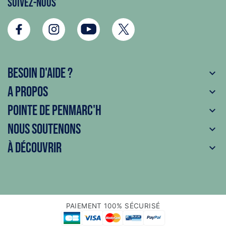
Suivez-nous
Besoin d'aide ?

A propos

Pointe de Penmarc'h

Nous soutenons

À découvrir

PAIEMENT 100% SÉCURISÉ