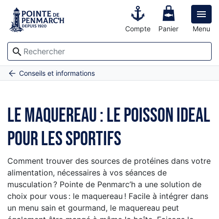

Compte
Panier
Menu
search
Accueil
Le maquereau : le poisson ideal pour les sportifs
Conseils et informations
Le maquereau : le poisson ideal
pour les sportifs
Comment trouver des sources de protéines dans votre
alimentation, nécessaires à vos séances de
musculation ? Pointe de Penmarc’h a une solution de
choix pour vous : le maquereau ! Facile à intégrer dans
un menu sain et gourmand, le maquereau peut