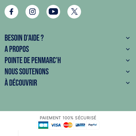
Besoin d'aide ?

A propos

Pointe de Penmarc'h

Nous soutenons

À découvrir

PAIEMENT 100% SÉCURISÉ