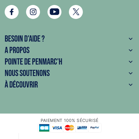
Besoin d'aide ?

A propos

Pointe de Penmarc'h

Nous soutenons

À découvrir

PAIEMENT 100% SÉCURISÉ