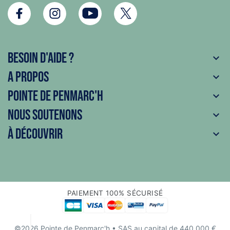
Besoin d'aide ?

A propos

Pointe de Penmarc'h

Nous soutenons

À découvrir

PAIEMENT 100% SÉCURISÉ
©2026 Pointe de Penmarc'h
• SAS au capital de 440 000 €