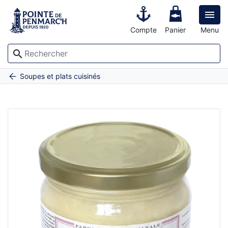

Compte
Panier
Menu
search
Accueil
Ravioli de saumon sauce hollandaise - le pot de 300 g
Soupes et plats cuisinés