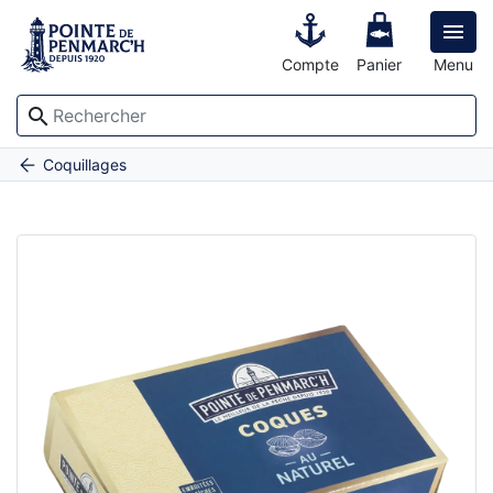

Compte
Panier
Menu
search
Accueil
Poisson et coquillages
Coques au naturel
Coquillages