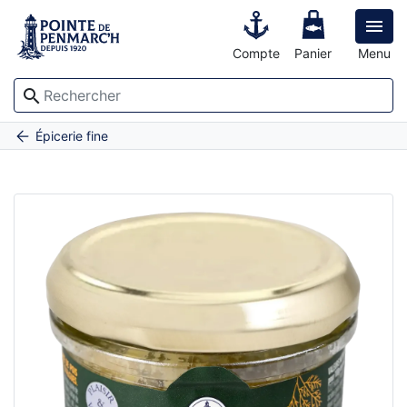

Compte
Panier
Menu
search
Accueil
Houmous aux algues de Bretagne
Épicerie fine