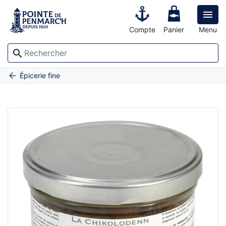

Compte
Panier
Menu
search
Accueil
Kig Ha Farz revisité - le bocal de 280 g
Épicerie fine