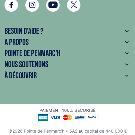
Besoin d'aide ?

A propos

Pointe de Penmarc'h

Nous soutenons

À découvrir

PAIEMENT 100% SÉCURISÉ
©2026 Pointe de Penmarc'h
• SAS au capital de 440 000 €