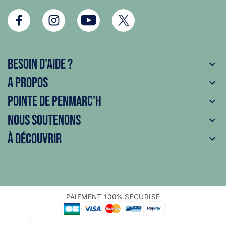
Besoin d'aide ?

A propos

Pointe de Penmarc'h

Nous soutenons

À découvrir

PAIEMENT 100% SÉCURISÉ