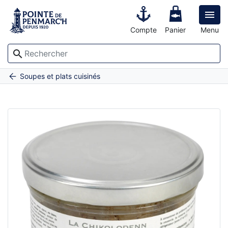

Compte
Panier
Menu
search
Accueil
Breiziflette à la Tome de Rhuys - le bocal de 280 g
Soupes et plats cuisinés