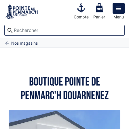

Compte
Panier
Menu
search
Accueil
Pointe de Penmarc'h Douarnenez
Nos magasins
Boutique Pointe de
Penmarc'h Douarnenez