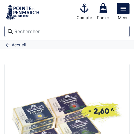

Compte
Panier
Menu
search
Composition sardines à poêler juste à réchauffer
Accueil