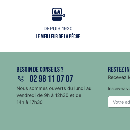
DEPUIS 1920
Le meilleur de la pêche
Besoin de conseils ?
Restez in
02 98 11 07 07
Recevez le
Nous sommes ouverts du lundi au
Inscrivez v
vendredi de 9h à 12h30 et de
14h à 17h30