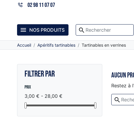
02 98 11 07 07

search
NOS PRODUITS
Accueil
Apéritifs tartinables
Tartinables en verrines
FILTRER PAR
Aucun pr
Restez à l
Prix
3,00 € - 28,00 €
search