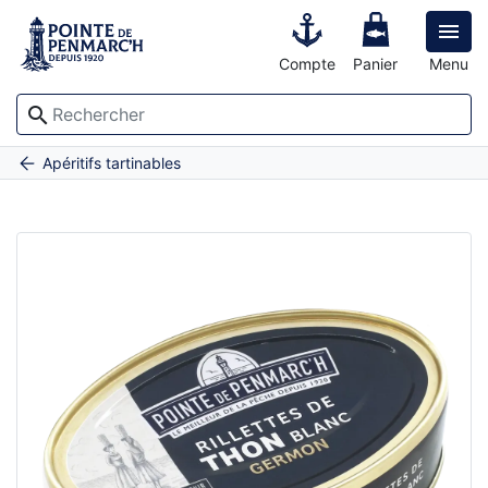

Compte
Panier
Menu
search
Accueil
Rillettes de thon blanc germon
Apéritifs tartinables