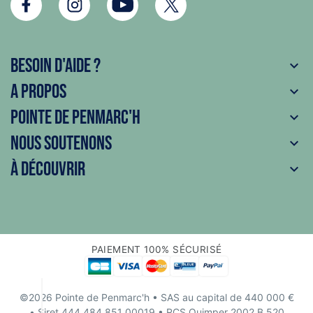
Besoin d'aide ?

A propos

Pointe de Penmarc'h

Nous soutenons

À découvrir

PAIEMENT 100% SÉCURISÉ
©2026 Pointe de Penmarc'h
• SAS au capital de 440 000 €
• Siret 444 484 851 00019 • RCS Quimper 2002 B 520