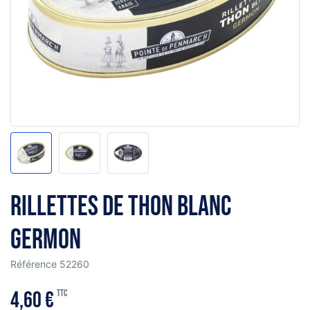
Rillettes de thon blanc
germon
Référence
52260
4,60 €
TTC