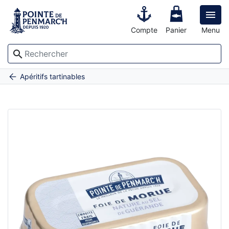

Compte
Panier
Menu
search
Accueil
Foie de morue nature au sel de Guérande
Apéritifs tartinables