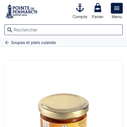

Compte
Panier
Menu
search
Accueil
Sauce rouille aux oignons rosés de Bretagne
Soupes et plats cuisinés