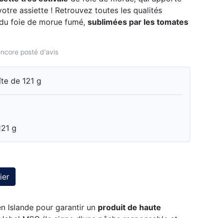
 votre assiette ! Retrouvez toutes les qualités
se du foie de morue fumé,
sublimées par les tomates
ncore posté d'avis
îte de 121 g
121 g
ier
n Islande pour garantir un
produit de haute