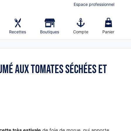
Espace professionnel
Recettes
Boutiques
Compte
Panier
fumé aux tomates séchées et
cette très estivale
de foie de morue, qui apporte