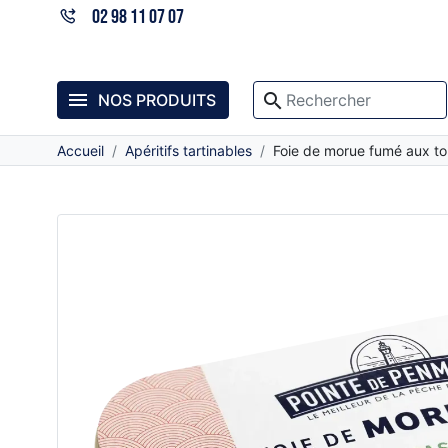
02 98 11 07 07

search
NOS PRODUITS
Accueil
Apéritifs tartinables
Foie de morue fumé aux to