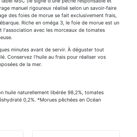
e label MSC (le signe d'une pêche responsable et
age manuel rigoureux réalisé selon un savoir-faire
age des foies de morue se fait exclusivement frais,
 débarque. Riche en oméga 3, le foie de morue est un
 et l'association avec les morceaux de tomates
ieuse.
lques minutes avant de servir. À déguster tout
lé. Conservez l'huile au frais pour réaliser vos
mposées de la mer.
 huile naturellement libérée 98,2%, tomates
 déshydraté 0,2%. *Morues pêchées en Océan