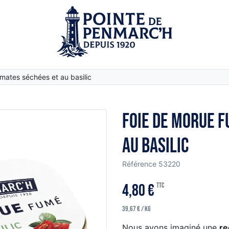
mates séchées et au basilic
Foie de morue 
au basilic
Référence
53220
4,80 €
TTC
39,67 € / kg
Nous avons imaginé une
re