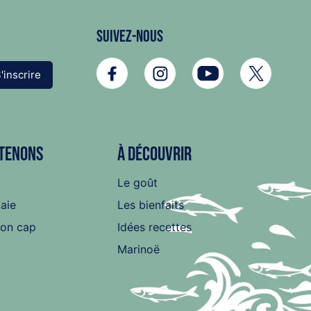
Suivez-nous
'inscrire
tenons
À découvrir
Le goût
baie
Les bienfaits
son cap
Idées recettes
Marinoë