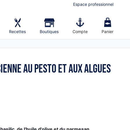
Espace professionnel
Recettes
Boutiques
Compte
Panier
cienne au pesto et aux algues
u
basilic, de l'huile d'olive et du parmesan