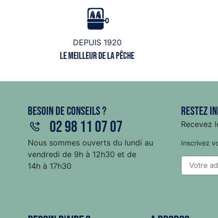
DEPUIS 1920
Le meilleur de la pêche
Besoin de conseils ?
Restez in
02 98 11 07 07
Recevez le
Nous sommes ouverts du lundi au
Inscrivez v
vendredi de 9h à 12h30 et de
14h à 17h30