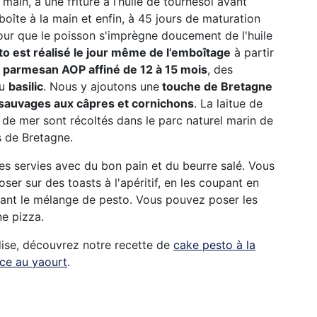
a main, à une friture à l’huile de tournesol avant
boîte à la main et enfin, à 45 jours de maturation
our que le poisson s'imprègne doucement de l'huile
to est réalisé le jour même de l’emboîtage
à partir
u
parmesan AOP affiné de 12 à 15 mois
, des
du
basilic
. Nous y ajoutons une
touche de Bretagne
sauvages aux câpres et cornichons
. La laitue de
s de mer sont récoltés dans le parc naturel marin de
es de Bretagne.
es servies avec du bon pain et du beurre salé. Vous
er sur des toasts à l'apéritif, en les coupant en
tant le mélange de pesto. Vous pouvez poser les
ne pizza.
dise, découvrez notre recette de
cake pesto à la
uce au yaourt
.