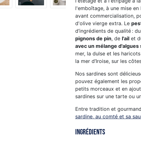
l'étêtage et à l'étripage à l
l'emboîtage, à une mise en 
avant commercialisation, p
d'olive vierge extra. Le
pes
d’ingrédients de qualité : d
pignons de pin
, de
l'ail
et 
avec un mélange d'algues 
mer, la dulse et les haricot
la mer d’Iroise, sur les côt
Nos sardines sont délicieus
pouvez également les propos
petits morceaux et en ajou
sardines sur une tarte ou u
Entre tradition et gourman
sardine, au comté et sa sa
Ingrédients