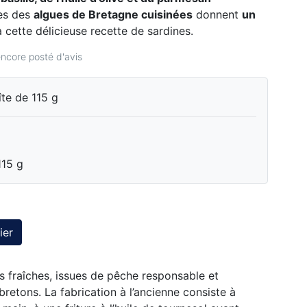
es des
algues de Bretagne cuisinées
donnent
un
 cette délicieuse recette de sardines.
ncore posté d'avis
îte de 115 g
115 g
ier
s fraîches, issues de pêche responsable et
retons. La fabrication à l’ancienne consiste à