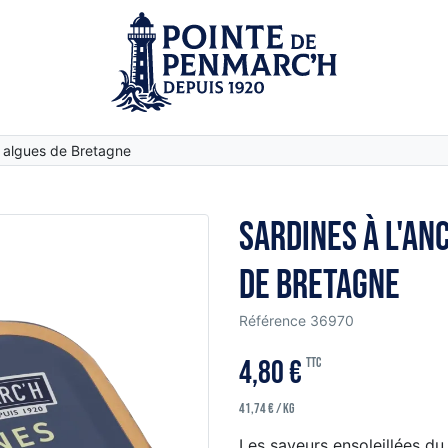
x algues de Bretagne
Sardines à l'an
de Bretagne
Référence
36970
4,80 €
TTC
41,74 € / kg
Les saveurs ensoleillées d