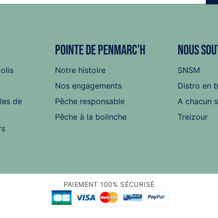
Pointe de Penmarc'h
Nous sou
colis
Notre histoire
SNSM
Nos engagements
Distro en 
les de
Pêche responsable
A chacun 
Pêche à la bolinche
Treizour
rs
PAIEMENT 100% SÉCURISÉ