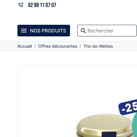
02 98 11 07 07

search
NOS PRODUITS
Accueil
Offres découvertes
Trio de rillettes