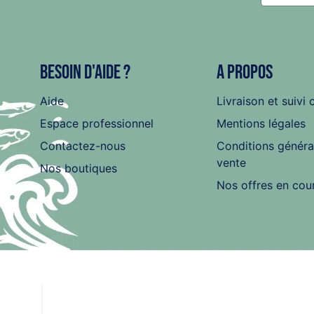
Besoin d'aide ?
A propos
Aide
Livraison et suivi 
Espace professionnel
Mentions légales
Contactez-nous
Conditions généra
vente
Nos boutiques
Nos offres en cou