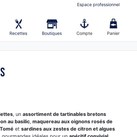
Espace professionnel
Recettes
Boutiques
Compte
Panier
es
lettes
, un
assortiment de tartinables bretons
on au basilic
,
maquereau aux oignons rosés de
o Tomé
et
sardines aux zestes de citron et algues
es gourmandes idéales pour un
apéritif convivial
.