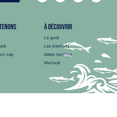
tenons
À découvrir
Le goût
baie
Les bienfaits
son cap
Idées recettes
Marinoë