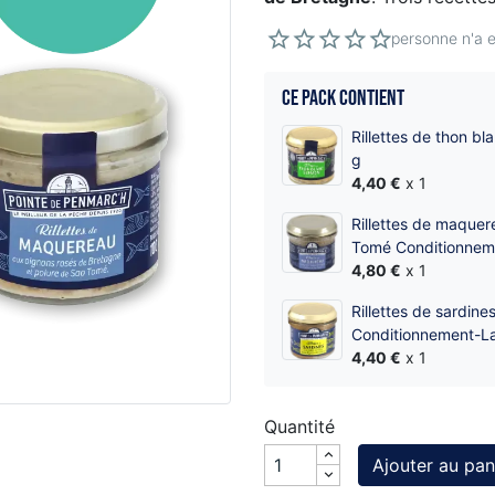
personne n'a e
Ce pack contient
Rillettes de thon b
g
4,40 €
x 1
Rillettes de maquer
Tomé Conditionneme
4,80 €
x 1
Rillettes de sardin
Conditionnement-La
4,40 €
x 1
Quantité
Ajouter au pan