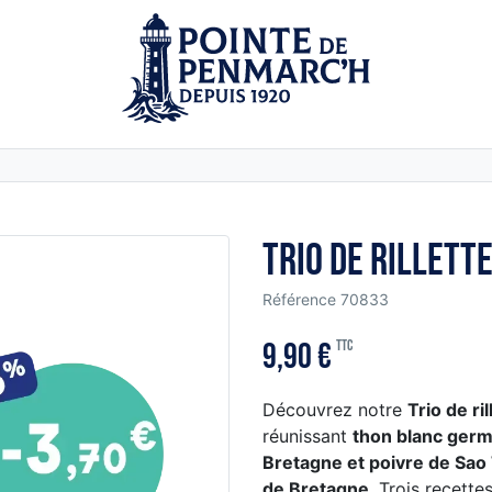
Trio de rillett
Référence
70833
9,90 €
TTC
Découvrez notre
Trio de ril
réunissant
thon blanc germ
Bretagne et poivre de Sa
de Bretagne
. Trois recett