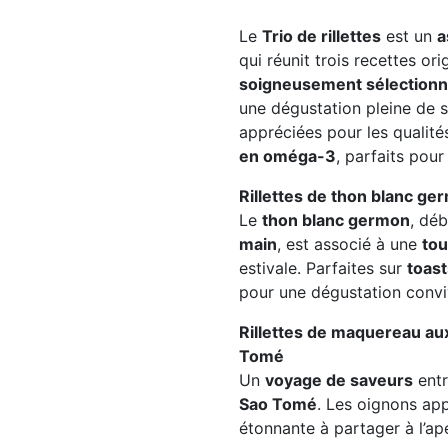
Le
Trio de rillettes
est un
a
qui réunit trois recettes or
soigneusement sélection
une dégustation pleine de s
appréciées pour les qualité
en oméga-3
, parfaits pour 
Rillettes de thon blanc ger
Le
thon blanc germon
, dé
main
, est associé à une
tou
estivale. Parfaites sur
toasts
pour une dégustation conviv
Rillettes de maquereau au
Tomé
Un
voyage de saveurs
entr
Sao Tomé
. Les oignons app
étonnante à partager à l’apér