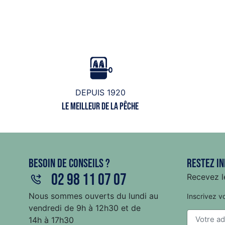
DEPUIS 1920
Le meilleur de la pêche
Besoin de conseils ?
Restez in
02 98 11 07 07
Recevez le
Nous sommes ouverts du lundi au
Inscrivez v
vendredi de 9h à 12h30 et de
14h à 17h30