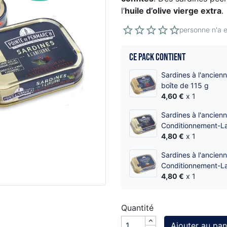
l’
huile d’olive vierge extra
.
personne n'a e
Ce pack contient
Sardines à l'ancien
boîte de 115 g
4,60 €
x 1
Sardines à l'ancienn
Conditionnement-La
4,80 €
x 1
Sardines à l'ancienn
Conditionnement-La
4,80 €
x 1
Quantité
Ajouter au pan