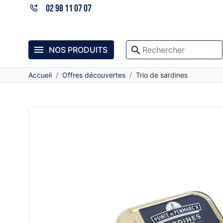
02 98 11 07 07

search
NOS PRODUITS
Accueil
Offres découvertes
Trio de sardines