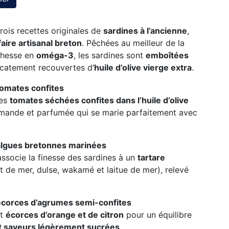
trois recettes originales de
sardines à l’ancienne
,
faire artisanal breton
. Pêchées au meilleur de la
ichesse en
oméga-3
, les sardines sont
emboîtées
licatement recouvertes d’
huile d’olive vierge extra
.
tomates confites
les
tomates séchées confites dans l’huile d’olive
mande et parfumée qui se marie parfaitement avec
 algues bretonnes marinées
ssocie la finesse des sardines à un
tartare
t de mer, dulse, wakamé et laitue de mer), relevé
 écorces d’agrumes semi-confites
nt
écorces d’orange et de citron
pour un équilibre
t saveurs légèrement sucrées
.