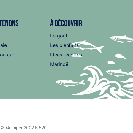
tenons
À découvrir
Le goût
baie
Les bienfaits
son cap
Idées recettes
Marinoë
RCS Quimper 2002 B 520