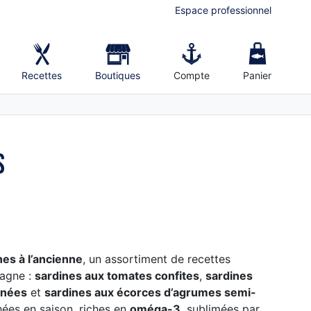
Espace professionnel
Recettes
Boutiques
Compte
Panier
s
nes à l’ancienne
, un assortiment de recettes
tagne :
sardines aux tomates confites
,
sardines
inées
et
sardines aux écorces d’agrumes semi-
hées en saison, riches en
oméga-3
, sublimées par