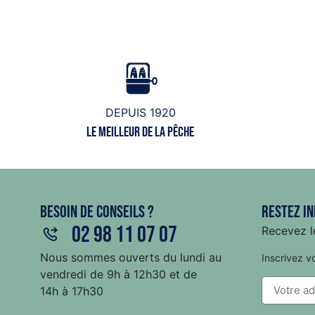
DEPUIS 1920
Le meilleur de la pêche
Besoin de conseils ?
Restez in
02 98 11 07 07
Recevez le
Nous sommes ouverts du lundi au
Inscrivez v
vendredi de 9h à 12h30 et de
14h à 17h30