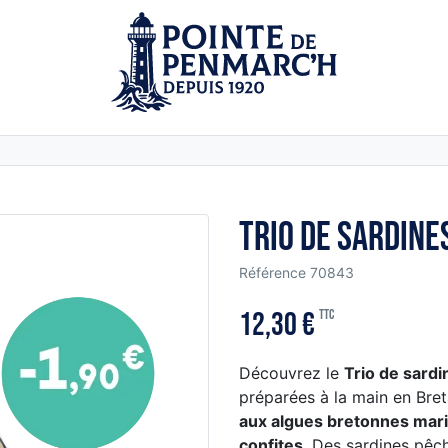
Trio de sardine
Référence
70843
12,30 €
TTC
Découvrez le
Trio de sardi
préparées à la main en Bre
aux algues bretonnes mar
confites
. Des sardines pêc