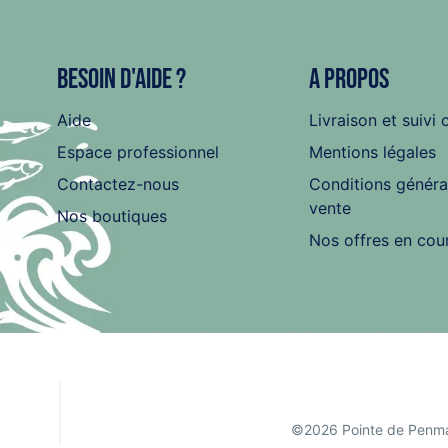
Besoin d'aide ?
A propos
Aide
Livraison et suivi 
Espace professionnel
Mentions légales
Contactez-nous
Conditions généra
vente
Nos boutiques
Nos offres en cou
©2026 Pointe de Penma