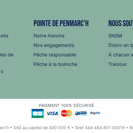
Pointe de Penmarc'h
Nous sou
colis
Notre histoire
SNSM
Nos engagements
Distro en 
les de
Pêche responsable
A chacun 
Pêche à la bolinche
Treizour
rs
PAIEMENT 100% SÉCURISÉ
rc'h
• SAS au capital de 440 000 € • Siret 444 484 851 00019 • 